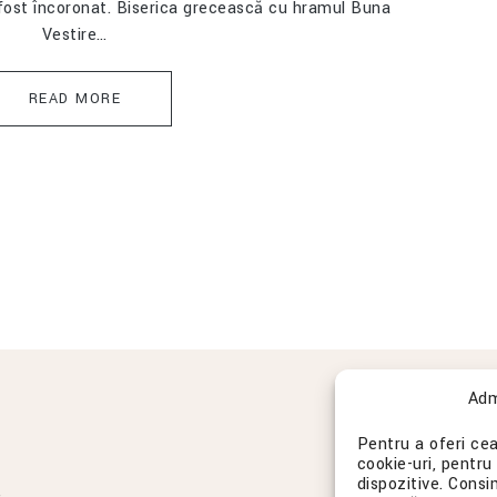
fost încoronat. Biserica grecească cu hramul Buna
Vestire…
READ MORE
Adm
Pentru a oferi cea
cookie-uri, pentru
dispozitive. Cons