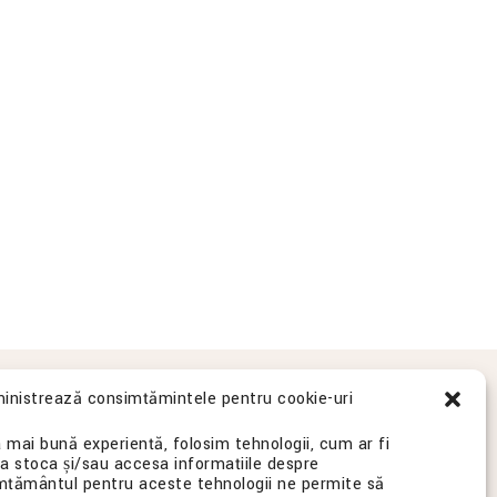
inistrează consimțămintele pentru cookie-uri
Obiective turistice într-o rază de 2 km
 mai bună experiență, folosim tehnologii, cum ar fi
Mesajul Managerului de Hotel
 a stoca și/sau accesa informațiile despre
imțământul pentru aceste tehnologii ne permite să