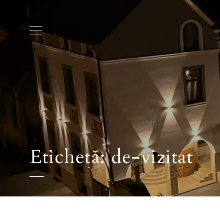
Etichetă:
de-vizitat